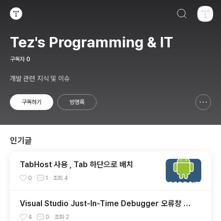
검색하기
티스토리
Tez's Programming & IT
구독자
0
개발 관련 지식 및 이슈
구독하기
방명록
신고하기 레이어
열기
인기글
TabHost 사용 , Tab 하단으로 배치
0
1
조회
4
Visual Studio Just-In-Time Debugger 오류창 안
뜨게 하는법.
4
0
조회
2