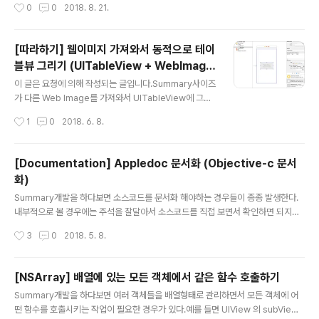
작성시간
0
0
2018. 8. 21.
공유하여 함께 장을 볼 수 있습니다.또한, 내가 어떤것들을
구매 했는지 간편하게 관리할 수 있습니다. 지금 바로 사용
해보세요! https://itunes.apple.com/app/id142752
[따라하기] 웹이미지 가져와서 동적으로 테이
5566
블뷰 그리기 (UITableView + WebImage
글 내용
+ dynamicCellHeight)
이 글은 요청에 의해 작성되는 글입니다.Summary사이즈
가 다른 Web Image를 가져와서 UITableView에 그릴
때, UITableViewCell의 높이를 잡아야 하는 경우들이 있
작성시간
1
0
2018. 6. 8.
다.일반적으로 텍스트들이나 가지고 있는 이미지를 사용하
여 그려줄때는 미리 사이즈를 계산해서 작업을 하면되지
만, Web Image는 각 이미지마다 크기나 네트워크 상황
[Documentation] Appledoc 문서화 (Objective-c 문서
에 따라서 받아오는 속도가 다르기 때문에 미리 UITableV
화)
iewCell의 높이를 고려해 줄 수 없다.이런 경우에 사용하
글 내용
는 방법을 간단하게 알아보자(웹이미지를 사용한 동적인
Summary개발을 하다보면 소스코드를 문서화 해야하는 경우들이 종종 발생한다.
셀 그리지 예제이므로 이미지의 캐싱처리같은 고도화 관련
내부적으로 볼 경우에는 주석을 잘달아서 소스코드를 직접 보면서 확인하면 되지만,
내용은 제외함)0. 기본기Self-Sizing Table View Cell
내부적으로 문서화 요청을 받거나 Wiki등록 혹은 외부에 공개해야하는 등의 경우에
작성시간
3
0
2018. 5. 8.
sUITableViewAutomaticDimension,..
는 따로 문서를 만들어서 전달해야 한다. 이런 상황에서 각각의 클래스와 함수, 변수
들을 정리하면서 문서로 만들면 아주 작은 프로젝트가 아닌이상 엄청난 노가다 작업
을 필요로한다. 하지만 세상은 많이 발전했고, 이런 작업을 대신해주는 소스코드 문
[NSArray] 배열에 있는 모든 객체에서 같은 함수 호출하기
서화 도구가 다양하게 존재한다. (사실 한참 전부터 존재했다.)예를들어 C/C++은 d
글 내용
Summary개발을 하다보면 여러 객체들을 배열형태로 관리하면서 모든 객체에 어
oxygen, python은 Sphinx, Java는 Javadoc등, 그리고 이외에도 엄청 다양한
떤 함수를 호출시키는 작업이 필요한 경우가 있다.예를 들면 UIView 의 subViews
도구들이 존재한다. 하지만, 이 글에서는 A..