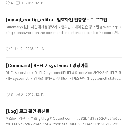
작성시간
4
0
2016. 12. 11.
터 UNUserNotification 을 사용하여 서비스 등록 및 처
리 방법이 변경되었기 때문에 iOS10 버전과 하위버전을
같이 처리할 수 있도록 적용해 주어야 한다.푸시 서비스 등
[mysql_config_editor] 암호화된 인증정보로 로그인
록 및 처리/************ AppDelegate.h *******
글 내용
Summary커맨드라인에 계정정보가 노출되면 아래와 같은 경고 발생 Warning: U
******/ #import // 추가 ( >= iOS10) // UNUserNot
sing a password on the command line interface can be insecure.커맨
ificationCenterDelegate 를 추가 @interface App
드 혹은 스크립트에서 계정 정보를 노출 하는건 정보가 유출 될 수 있으므로 로그인
Delegate : UIResponder ... /************ AppD
파일을 생성한 후 사용하면 좋다.mysql_config_editor?MySQL 5.6.6 이상부터
elegate.m ********..
작성시간
2
0
2016. 12. 11.
사용가능한 Utility로 암호화된 로그인 파일인 .mylogin.cnf 에 합접적인 인증 정보
를 저장하여 사용하는 Utility 이다. mysql_config_editor 명령어는 .mylogin.c
nf 파일을 암호화하여 내용을 읽을 수 없게 만들고, client 프로그램에서 해독된 정
[Command] RHEL7 systemctl 명령어들
보만 메모리상에 존재하므로 패스워드 정보를 ..
글 내용
RHEL6 service > RHEL7 systemctlRHEL6 의 service 명령어가 RHEL7 에
서는 systemctl 명령어로 대체됨# 상태표시 서비스 단위 $ systemctl status
[service_name] # 상태표시 전체 $ systemctl list-units --type service #
상태표시 전체(생략형) $ systemctl --type service # 서비스 시작 $ system
작성시간
3
0
2016. 12. 11.
ctl start [service_name] # 서비스 종료 $ systemctl stop [service_nam
e] # 서비스 강제 종료 $ systemctl kill -s 9 [service_name] # 서비스 재시작
$ systemctl restart [service_name] # 서..
[Log] 로그 확인 옵션들
글 내용
히스토리 검색 (기본)$ git log # Output commit a32b4d3a362c9c9fb6ad
fd0aae573bf8223ed774 Author: tez Date: Sun Dec 11 15:45:12 2016