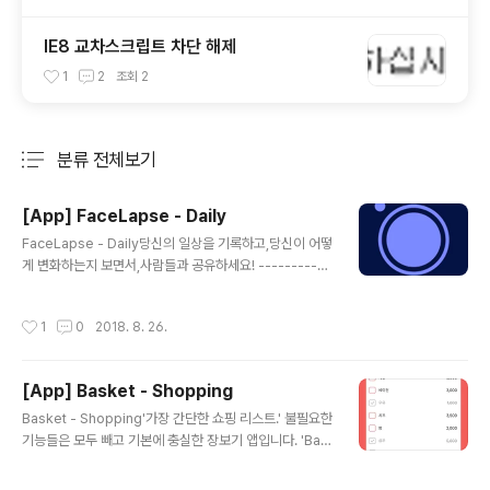
IE8 교차스크립트 차단 해제
1
2
조회
2
분류 전체보기
주요 글 목록
[App] FaceLapse - Daily
글 내용
FaceLapse - Daily당신의 일상을 기록하고,당신이 어떻
게 변화하는지 보면서,사람들과 공유하세요! -----------
--------- 매일 거울을 보면 어제와 같은 내 모습이 보인
다. 하지만! 왜 사람들은 내 모습이 변했다고 그럴까?다른
작성시간
1
0
2018. 8. 26.
사람들은 내 변화를 알지만, 나는 알지 못한다. 이제 매일
당신의 모습을 기록하고, 변하고 있는 당신의 모습을 만나
보세요. 그리고 더 멋진 모습으로 변해보세요!FaceLaps
[App] Basket - Shopping
e와 함께. -------------------- FaceLapse는 당신
글 내용
이 매일 찍어놓은 사진을 가지고 몇번의 클릭만으로 멋진
Basket - Shopping'가장 간단한 쇼핑 리스트.' 불필요한
슬라이드쇼를 만들어 줍니다.생성된 슬라이드쇼는 공유하
기능들은 모두 빼고 기본에 충실한 장보기 앱입니다. 'Bas
기 기능을 통해 카메라롤에 저장할 수 있고, 연인 그리고 가
ket'은 가장 간편한 장보기 노트가 되어줄 것입니다.장볼
족들에게 공유할 수 있습니다. https://itu..
때 사야하는 것들을 간단하게 메모하고,가족이나 친구에게