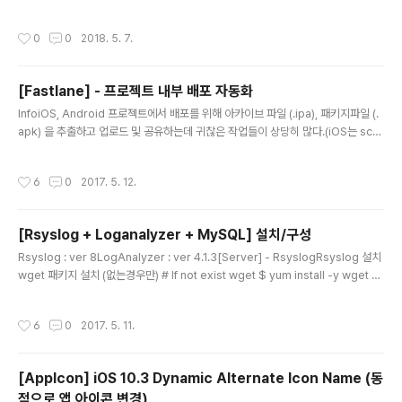
를 호출하여 for문을 돌면서 모두 removeFromSuperview를 하는게 있다.이런
경우 makeObjectsPerformSelector를 이용하면 쉽게 해결할 수 있다.Examp
작성시간
0
0
2018. 5. 7.
leUIView - removeFromSuperview // Default for (UIView *view in [sel
f.view subviews]) { [view removeFromSuperview]; } // using makeObj
ectsPerformSelector [[self.view subviews] makeObjectsPerformSel
[Fastlane] - 프로젝트 내부 배포 자동화
ecto..
글 내용
InfoiOS, Android 프로젝트에서 배포를 위해 아카이브 파일 (.ipa), 패키지파일 (.
apk) 을 추출하고 업로드 및 공유하는데 귀찮은 작업들이 상당히 많다.(iOS는 sch
eme 바꾸고, 아카이빙하고 파일 추출하고 업로드하고 공유하고.., 안드로이드도 뭐
작업중에는 뭘 할 수가 없으니까 ) 그래서 이런 귀찮은 작업을 좀 편하게 할 수 있는
작성시간
6
0
2017. 5. 12.
방법을 찾다가 Fastlane 이라는 것을 찾다.Fastlane 은 인증서 자동갱신, 스냅샷
추출, 아카이빙, crashlytics 배포, slack 공유, s3업로드, 테스트 플라이트, 앱스토
어 등록 등등 다양한 동작을 하도록 구성할 수 있다. 자세한 내용은 아래 fastlane 사
[Rsyslog + Loganalyzer + MySQL] 설치/구성
이트를 참고하는걸로 하고..https://fastlane.tools/ h..
글 내용
Rsyslog : ver 8LogAnalyzer : ver 4.1.3[Server] - RsyslogRsyslog 설치
wget 패키지 설치 (없는경우만) # If not exist wget $ yum install -y wget $
yum update Rsyslog 설치 # Install Rsyslog $ wget http://rpms.adisco
n.com/v8-stable/rsyslog.repo $ mv rsyslog.repo /etc/yum.repos.d/r
작성시간
6
0
2017. 5. 11.
syslog.repo $ yum install -y rsyslog $ systemctl enable rsyslog Rsy
slog-mysql 설치 # Install rsyslog-mysql $ yum install -y rsyslog rsysl
og-..
[AppIcon] iOS 10.3 Dynamic Alternate Icon Name (동
적으로 앱 아이콘 변경)