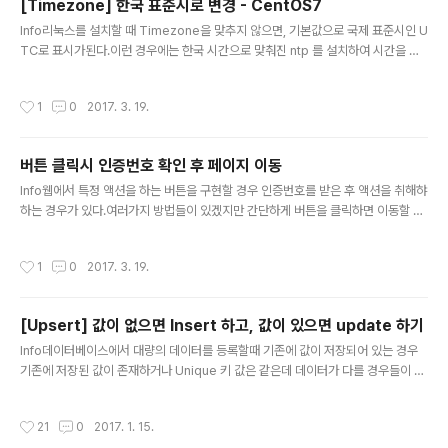
[Timezone] 한국 표준시로 변경 - CentOS7
r.shadowOffset = CGSizeMake(5,5); view.layer.
글 내용
shadowOpacity = 1; view.layer.shadowRadius =
Info리눅스를 설치할 때 Timezone을 맞추지 않으면, 기본값으로 국제 표준시인 U
1.0;
TC로 표시가된다.이런 경우에는 한국 시간으로 맞춰진 ntp 를 설치하여 시간을 맞
추어도 표시되는 시간이 변경되지 않는다.따라서, 서버 자체의 Timezone 설정을
한국 표준시인 KST로 변경해 주어야 한다.변경 방법우선 현재 시간을 확인해보자#
작성시간
1
0
2017. 3. 19.
date Sun Mar 19 06:58:16 UTC 2017 Timezone 변경을 위해 서울의 time
zone 정보가 담긴 파일을 찾아 서버 시간으로 연결해주자아시아 Timezone 정보
가 들어있는 폴더를 조회해보면 Seoul 파일이 존재한다# ls /usr/share/zoneinf
버튼 클릭시 인증번호 확인 후 페이지 이동
o/Asia ... Seoul ... 기존에 사용중인 locatime 심볼릭 링크를 서울로 ..
글 내용
Info웹에서 특정 액션을 하는 버튼을 구현할 경우 인증번호를 받은 후 액션을 취해햐
하는 경우가 있다.여러가지 방법들이 있겠지만 간단하게 버튼을 클릭하면 이동할 url
을 받는 javascript 함수를 호출해서 제대로 된 인증번호를 입력한 경우 페이지 이
동을 하는 방법을 알아보자.CodeJavascriptfunction checkPassword(url, t
작성시간
1
0
2017. 3. 19.
ype) { var correctPw = ""; if (type == 0) { correctPw = ""; } else if (type
== 1) { correctPw = ""; } var inputPw = prompt("인증번호 입력",""); if (inp
utPw == correctPw) { location = url; } else { alert(..
[Upsert] 값이 없으면 Insert 하고, 값이 있으면 update 하기
글 내용
Info데이터베이스에서 대량의 데이터를 등록할때 기존에 값이 저장되어 있는 경우
기존에 저장된 값이 존재하거나 Unique 키 값은 같은데 데이터가 다를 경우들이 있
다. 이런 경우 insert 문만 계속 요청하면 오류가 발생하기도 하고, 이미 값이 저장되
어 있으면 새로운 값으로 변경하여 저장해야하는 경우들이 있다.이럴 때 Unique 키
작성시간
21
0
2017. 1. 15.
값이 존재할 때 새로운 값이 들어오면 update 를 실행해주도록 하는 INSERT INT