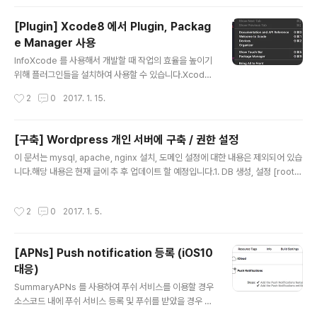
O ON DUPLICATE KEY UPDATE 쿼리를 사용하여 원활이 작업을 수행할 수 있
다.테스트를 위한 테이블 생성과 사용 방법을 알아보자테스트를 위한 테이블 준비테
[Plugin] Xcode8 에서 Plugin, Packag
스트를 위해 users 라는 테이블을 생성 후 name 이 중복으로 저장될 수 없도록 na
e Manager 사용
me 를 Unique 키로..
글 내용
InfoXcode 를 사용해서 개발할 때 작업의 효율을 높이기
위해 플러그인들을 설치하여 사용할 수 있습니다.Xcode
7 버전 까지는 Package Manager 라는 관리 툴을 사용
작성시간
2
0
2017. 1. 15.
하여 다양한 플러그인들을 Xcode에 설치하여 사용 했었
고, Xcode8 부터 Apple 에서 Xcode extentions 를
이용하여 플러그인들을 사용할 수 있는 기능을 지원하기
[구축] Wordpress 개인 서버에 구축 / 권한 설정
시작했습니다.하지만, Xcode extentions 기능이 새로
글 내용
이 문서는 mysql, apache, nginx 설치, 도메인 설정에 대한 내용은 제외되어 있습
생기면서 기존에 사용하던 Package Manager를 사용
니다.해당 내용은 현재 글에 추 후 업데이트 할 예정입니다.1. DB 생성, 설정 [root@
할 수 없어졌고, 아직까지는 Xcode extentions 용으로
localhost] mysql -u root -p Password: ******** mysql> create data
개발된 플러그인들 중에는 기존에 사용하던 플러그인들이
base wordpress; mysql> grant all privileges on wordpress.* to [id]
대부분 없어서 Package Manager를 사용하여 플러그
작성시간
2
0
2017. 1. 5.
@localhost identified by '[pwd]' with grant option; mysql> ALTER DA
인을 관리하고 개발 해오던 개발자들은 불편함을..
TABASE wordpress DEFAULT CHARACTER SET utf8 COLLATE utf8_
general_ci; wordpress.* wordpress 라는 D..
[APNs] Push notification 등록 (iOS10
대응)
글 내용
SummaryAPNs 를 사용하여 푸쉬 서비스를 이용할 경우
소스코드 내에 푸쉬 서비스 등록 및 푸쉬를 받았을 경우 처
리할 수 있는 delegate 를 구현해 주어야 한다.iOS10 부