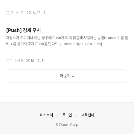
+0900 2nd commit commit cae1239cdda71d58bcc1315ef95dcb94a
5df3cac Author: tez Date: Sun Dec 11 15:44:46 2016 +0900 1st com
작성시간
2
0
2016. 12. 11.
mit 각 커밋의 diff 결과 표시$ git log -p # Output commit a32b4d3a362c
9c9fb6adfd0aae573bf8223ed774 Author: tez Date: Sun Dec 11 15:4
5:12 2016 +0900 2nd commitdiff -..
[Push] 강제 푸시
글 내용
저장소가 꼬이거나 하는 경우에 Push가 되지 않을때 사용하는 방법branch 이름 앞
에 +를 붙여서 강제 Push를 한다$ git push origin +[branch]
작성시간
1
0
2016. 12. 11.
더보기
의안내
티스토리
로그인
고객센터
© Daum Corp.