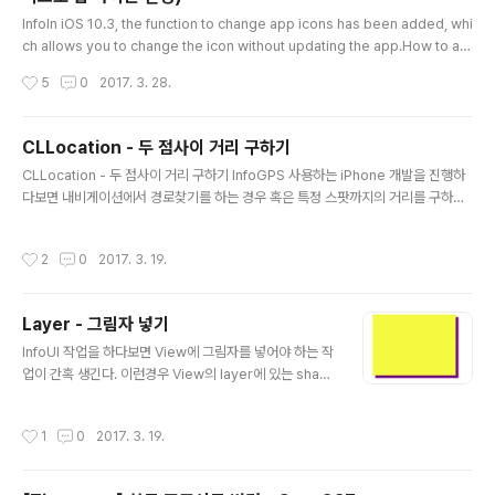
글 내용
InfoIn iOS 10.3, the function to change app icons has been added, whi
ch allows you to change the icon without updating the app.How to ad
dIn Projectminimum target version : iOS 10.3Add the alternate icons
작성시간
5
0
2017. 3. 28.
onto projectI haven't found a way to use Assets yet Add CFBundleIc
ons parameter in app’s Info.plist filereference : https://developer.app
le.com/reference/uikit/uiapplication/2806818-setalternate..
CLLocation - 두 점사이 거리 구하기
글 내용
CLLocation - 두 점사이 거리 구하기 InfoGPS 사용하는 iPhone 개발을 진행하
다보면 내비게이션에서 경로찾기를 하는 경우 혹은 특정 스팟까지의 거리를 구하기
위해 두 점 사이의 거리를 구해야 하는 경우들이 있다.점 하나는 위도, 경도 값으로 이
루어져 있어서 어떤 언어에서는 직접 계산을 해서 거리를 구하기도 하지만, Objecti
작성시간
2
0
2017. 3. 19.
ve-C 에서는 CLLocation 클래스에서 distanceFromLocation: 이라는 함수를
제공해준다.CodeCLLocation *pointA = [[CLLocation alloc] initWithLatit
ude:"latitudeDouble" longitude:"longitudeDouble"]; CLLocation *poin
Layer - 그림자 넣기
tB = [[CLLocation ..
글 내용
InfoUI 작업을 하다보면 View에 그림자를 넣어야 하는 작
업이 간혹 생긴다. 이런경우 View의 layer에 있는 shad
ow 속성을 수정하여 간단한 그림자 처리를 할 수 있다.UI
View는 대부분의 상위 클래스이기 때문에 UIView를 상
작성시간
1
0
2017. 3. 19.
속하는 모든 class 에서 사용 가능하다.CodeUIView* v
iew = [[UIView alloc]init~~]; view.layer.shadowC
olor = [UIColor purpleColor].CGColor; view.laye