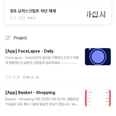
IE8 교차스크립트 차단 해제
1
2
조회
2
Project
분류 전체보기
주요 글 목록
[App] FaceLapse - Daily
글 내용
FaceLapse - Daily당신의 일상을 기록하고,당신이 어떻
게 변화하는지 보면서,사람들과 공유하세요! -----------
--------- 매일 거울을 보면 어제와 같은 내 모습이 보인
다. 하지만! 왜 사람들은 내 모습이 변했다고 그럴까?다른
작성시간
1
0
2018. 8. 26.
사람들은 내 변화를 알지만, 나는 알지 못한다. 이제 매일
당신의 모습을 기록하고, 변하고 있는 당신의 모습을 만나
보세요. 그리고 더 멋진 모습으로 변해보세요!FaceLaps
[App] Basket - Shopping
e와 함께. -------------------- FaceLapse는 당신
글 내용
이 매일 찍어놓은 사진을 가지고 몇번의 클릭만으로 멋진
Basket - Shopping'가장 간단한 쇼핑 리스트.' 불필요한
슬라이드쇼를 만들어 줍니다.생성된 슬라이드쇼는 공유하
기능들은 모두 빼고 기본에 충실한 장보기 앱입니다. 'Bas
기 기능을 통해 카메라롤에 저장할 수 있고, 연인 그리고 가
ket'은 가장 간편한 장보기 노트가 되어줄 것입니다.장볼
족들에게 공유할 수 있습니다. https://itu..
때 사야하는 것들을 간단하게 메모하고,가족이나 친구에게