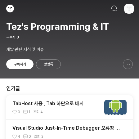
검색하기
티스토리
Tez's Programming & IT
구독자
0
개발 관련 지식 및 이슈
구독하기
방명록
신고하기 레이어
열기
인기글
TabHost 사용 , Tab 하단으로 배치
0
1
조회
4
Visual Studio Just-In-Time Debugger 오류창 안
뜨게 하는법.
4
0
조회
2