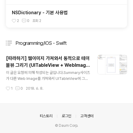
NSDictionary - 기본 사용법
2
0
조회
2
Programming/iOS - Swift
분류 전체보기
주요 글 목록
[따라하기] 웹이미지 가져와서 동적으로 테이
블뷰 그리기 (UITableView + WebImage
글 내용
+ dynamicCellHeight)
이 글은 요청에 의해 작성되는 글입니다.Summary사이즈
가 다른 Web Image를 가져와서 UITableView에 그릴
때, UITableViewCell의 높이를 잡아야 하는 경우들이 있
작성시간
1
0
2018. 6. 8.
다.일반적으로 텍스트들이나 가지고 있는 이미지를 사용하
여 그려줄때는 미리 사이즈를 계산해서 작업을 하면되지
만, Web Image는 각 이미지마다 크기나 네트워크 상황
에 따라서 받아오는 속도가 다르기 때문에 미리 UITableV
iewCell의 높이를 고려해 줄 수 없다.이런 경우에 사용하
의안내
티스토리
로그인
고객센터
는 방법을 간단하게 알아보자(웹이미지를 사용한 동적인
© Daum Corp.
셀 그리지 예제이므로 이미지의 캐싱처리같은 고도화 관련
내용은 제외함)0. 기본기Self-Sizing Table View Cell