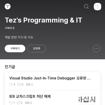
검색하기
티스토리
Tez's Programming & IT
구독자
0
개발 관련 지식 및 이슈
구독하기
방명록
신고하기 레이어
열기
인기글
Visual Studio Just-In-Time Debugger 오류창 안
뜨게 하는법.
4
0
조회
2
IE8 교차스크립트 차단 해제
1
2
조회
2