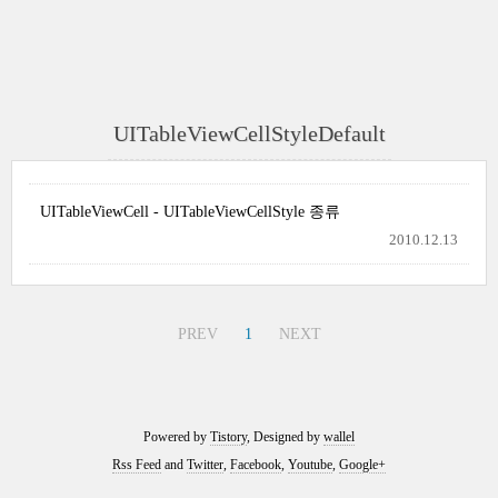
UITableViewCellStyleDefault
UITableViewCell - UITableViewCellStyle 종류
2010.12.13
PREV
1
NEXT
Powered by
Tistory
, Designed by
wallel
Rss Feed
and
Twitter
,
Facebook
,
Youtube
,
Google+