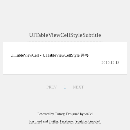
UITableViewCellStyleSubtitle
UITableViewCell - UITableViewCellStyle 종류
2010.12.13
PREV
1
NEXT
Powered by
Tistory
, Designed by
wallel
Rss Feed
and
Twitter
,
Facebook
,
Youtube
,
Google+