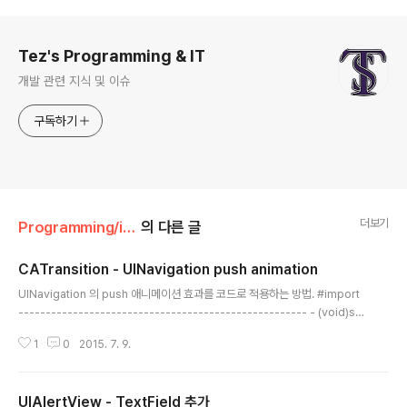
로그 정보
Tez's Programming & IT
개발 관련 지식 및 이슈
구독하기
더보기
Programming/iOS - ObjC
의 다른 글
CATransition - UINavigation push animation
글 내용
UINavigation 의 push 애니메이션 효과를 코드로 적용하는 방법. #import
----------------------------------------------------- - (void)sh
owNextView { [self.view addSubview:nextView]; CATransition *a
1
0
2015. 7. 9.
nimation = [CATransition animation]; [animation setDuration:0.5];
[animation setType:kCATransitionPush]; [animation setSubtype:k
CATransitionFromRight]; [animation setTimingFunction:[CAMedia
UIAlertView - TextField 추가
TimingFunction functionWithName:k..