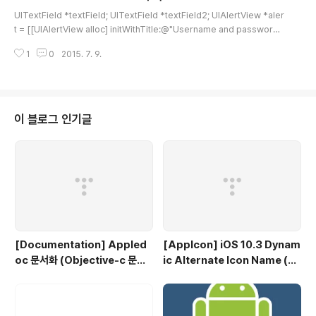
글 내용
UITextField *textField; UITextField *textField2; UIAlertView *aler
t = [[UIAlertView alloc] initWithTitle:@"Username and password"
message:@"\n\n\n" // 중요!! 칸을 내려주는 역할을 합니다. delegate:self
1
0
2015. 7. 9.
cancelButtonTitle:@"Cancel" otherButtonTitles:@"Enter", nil]; text
Field = [[UITextField alloc] initWithFrame:CGRectMake(12.0, 50.
0, 260.0, 25.0)]; [textField setBackgroundColor:[UIColor whiteC
olor]]; [textField ..
이 블로그 인기글
[Documentation] Appled
[AppIcon] iOS 10.3 Dynam
oc 문서화 (Objective-c 문서
ic Alternate Icon Name (동
화)
적으로 앱 아이콘 변경)