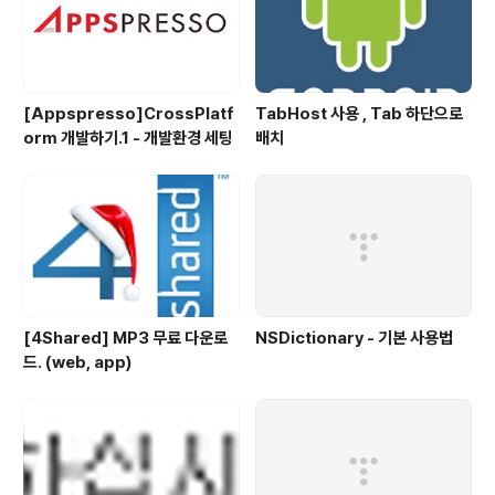
[Appspresso]CrossPlatf
TabHost 사용 , Tab 하단으로
orm 개발하기.1 - 개발환경 세팅
배치
[4Shared] MP3 무료 다운로
NSDictionary - 기본 사용법
드. (web, app)