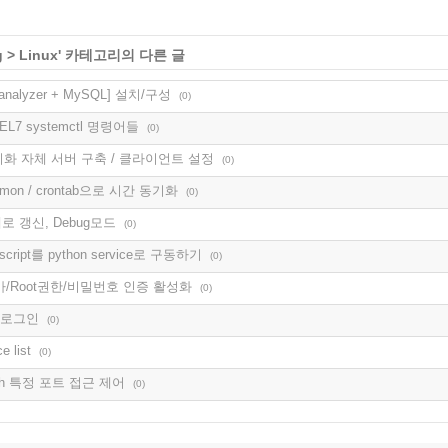
g
>
Linux
' 카테고리의 다른 글
oganalyzer + MySQL] 설치/구성
(0)
HEL7 systemctl 명령어들
(0)
동기화 자체 서버 구축 / 클라이언트 설정
(0)
aemon / crontab으로 시간 동기화
(0)
 강제로 갱신, Debug모드
(0)
ll script를 python service로 구동하기
(0)
r 추가/Root권한/비밀번호 인증 활성화
(0)
이 로그인
(0)
e list
(0)
 ssh 특정 포트 접근 제어
(0)