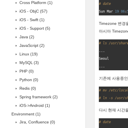
Cross Platform
(1)
# date
iOS - ObjC
(57)
Sun
Mar
19
06
:
iOS - Swift
(1)
Timezone 변
iOS - Support
(5)
아시아 Timez
Java
(2)
# ls /usr/shar
JavaScript
(2)
Linux
(19)
Seoul
MySQL
(3)
PHP
(0)
기존에 사용중인 
Python
(0)
Redis
(0)
# mv /etc/loca
Spring framework
(2)
# ln -s /usr/s
iOS->Android
(1)
다시 현재 시간을
Environment
(1)
Jira, Confluence
(0)
# date