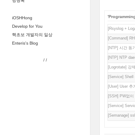
방명록
'
Programmin
iOSHHong
Develop for You
[Rsyslog + L
핵초보 개발자의 일상
[Command] R
Enteris's Blog
[NTP] 시간 
[NTP] NTP d
/
/
[Logrotate]
[Service] She
[User] Use
[SSH] PW없
[Service] Servic
[Semanage]