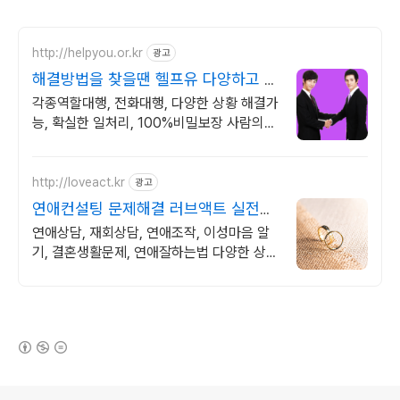
http://helpyou.or.kr
광고
해결방법을 찾을땐 헬프유 다양하고 어
려운 상황해결가능
각종역할대행, 전화대행, 다양한 상황 해결가
능, 확실한 일처리, 100%비밀보장 사람의
도움이 필요할 때는 헬프유를 기억하세요. 어
떤 상황이던 해결이 가능합니다.
http://loveact.kr
광고
연애컨설팅 문제해결 러브액트 실전경
험이 가장 많은 업체
연애상담, 재회상담, 연애조작, 이성마음 알
기, 결혼생활문제, 연애잘하는법 다양한 상황
처리가능업체, 현실적으로 도움이 되는 상담,
일단 문의부탁드립니다.
(새창열림)
로그 정보