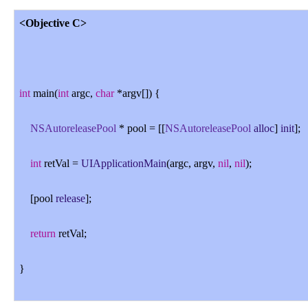
<Objective C>
int
main(
int
argc,
char
*argv[]) {
NSAutoreleasePool
* pool = [[
NSAutoreleasePool
alloc
]
init
];
int
retVal =
UIApplicationMain
(argc, argv,
nil
,
nil
);
[pool
release
];
return
retVal;
}