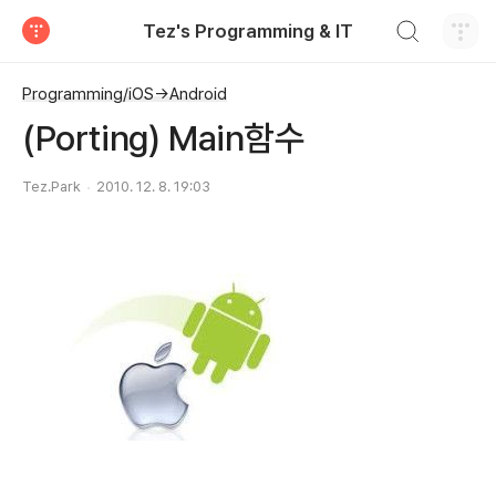
검색하기
Tez's Programming & IT
티스토리
Programming/iOS->Android
(Porting) Main함수
Tez.Park
2010. 12. 8. 19:03