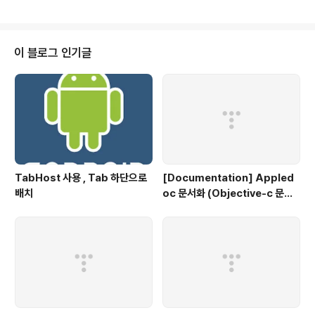
ger.debug("The new entry is {}.", entry); 두가지의
속도차이는 약 30배 가량 발생. 로깅을 남겨야할 필요가
있을 때 Formatting anchor로 불리는 '{}'를 메소드의 파
라미터로 받은 값으로 교체. 로깅을 남길 필요가 없는 상황
이 블로그 인기글
에서는 문자열을 구성하지 않는다. How to use SLF4J
객체 생성 Logger logger = LoggerFactory.g..
TabHost 사용 , Tab 하단으로
[Documentation] Appled
배치
oc 문서화 (Objective-c 문서
화)