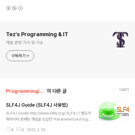
(새창열림)
로그 정보
Tez's Programming & IT
개발 관련 지식 및 이슈
구독하기
더보기
Programming/Java
의 다른 글
SLF4J Guide (SLF4J 사용법)
글 내용
SLF4J Guide http://www.slf4j.org/ SLF4J ? 별도의
파라미터 포매팅 개념을 도입한 "Parameterized loggi
n method." example) commons-loggin: logger.d
8
0
2012. 2. 20.
ebug("The new entry is "+entry+"."); SLF4J: log