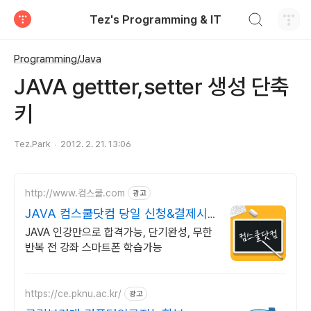
검색하기
Tez's Programming & IT
티스토리
Programming/Java
JAVA gettter,setter 생성 단축
키
Tez.Park
2012. 2. 21. 13:06
http://www.컴스쿨.com
광고
JAVA 컴스쿨닷컴 당일 신청&결제시
기프티콘!
JAVA 인강만으로 합격가능, 단기완성, 무한
반복 전 강좌 스마트폰 학습가능
https://ce.pknu.ac.kr/
광고