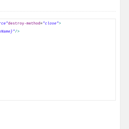
rce"
destroy-method
=
"close"
>
sName}"
/>