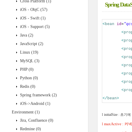
Cross Platform
(1)
Spring Da
iOS - ObjC
(57)
iOS - Swift
(1)
<
bean
id
=
"qc
iOS - Support
(5)
<
pro
Java
(2)
<
pro
JavaScript
(2)
<
pro
Linux
(19)
<
pro
MySQL
(3)
<
pro
PHP
(0)
<
pro
Python
(0)
<
pro
Redis
(0)
<
pro
Spring framework
(2)
</
bean
>
iOS->Android
(1)
Environment
(1)
l
initialSize :
초기에
Jira, Confluence
(0)
maxActive :
커넥
l
Redmine
(0)