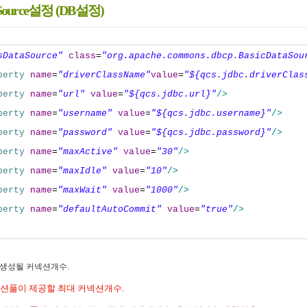
taSource설정 (DB설정)
sDataSource"
class
=
"org.apache.commons.dbcp.BasicDataSou
perty
name
=
"driverClassName"
value
=
"${qcs.jdbc.driverClas
perty
name
=
"url"
value
=
"${qcs.jdbc.url}"
/>
perty
name
=
"username"
value
=
"${qcs.jdbc.username}"
/>
perty
name
=
"password"
value
=
"${qcs.jdbc.password}"
/>
perty
name
=
"maxActive"
value
=
"30"
/>
perty
name
=
"maxIdle"
value
=
"10"
/>
perty
name
=
"maxWait"
value
=
"1000"
/>
perty
name
=
"defaultAutoCommit"
value
=
"true"
/>
 생성될 커넥션개수.
션풀이 제공할 최대 커넥션개수.