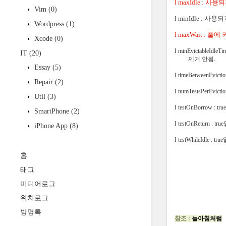
maxIdle : 
l
Vim
(0)
minIdle :
사용되지
l
Wordpress
(1)
maxWait
:
풀에 
l
Xcode
(0)
l
minEvictableIdleTim
IT
(20)
제거 안됨
.
Essay
(5)
l
timeBetweenEvictio
Repair
(2)
l
numTestsPerEvicti
Util
(3)
l
testOnBorrow : true
SmartPhone
(2)
l
testOnReturn : true
iPhone App
(8)
l
testWhileIdle : true
홈
태그
미디어로그
위치로그
방명록
참조 :
늘아침처럼