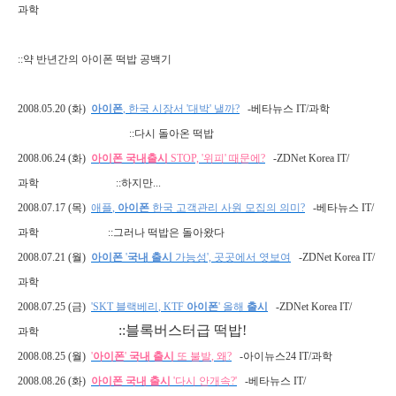
과학
::
약 반년간의 아이폰 떡밥 공백기
2008.05.20 (
화
)
아이폰
,
한국
시장서
'
대박
'
낼까
?
-
베타뉴스
IT/
과학
::
다시 돌아온 떡밥
2008.06.24 (
화
)
아이폰
국내출시
STOP, '
위피
'
때문에
?
-ZDNet Korea IT/
과학
::
하지만
...
2008.07.17 (
목
)
애플
,
아이폰
한국
고객관리
사원
모집의
의미
?
-
베타뉴스
IT/
과학
::
그러나 떡밥은 돌아왔다
2008.07.21 (
월
)
아이폰
'
국내
출시
가능성
',
곳곳에서
엿보여
-ZDNet Korea IT/
과학
2008.07.25 (
금
)
'SKT
블랙베리
, KTF
아이폰
'
올해
출시
-ZDNet Korea IT/
::
블록버스터급 떡밥
!
과학
2008.08.25 (
월
)
'
아이폰
'
국내
출시
또
불발
,
왜
?
-
아이뉴스
24 IT/
과학
2008.08.26 (
화
)
아이폰
국내
출시
'
다시
안개속
?'
-
베타뉴스
IT/