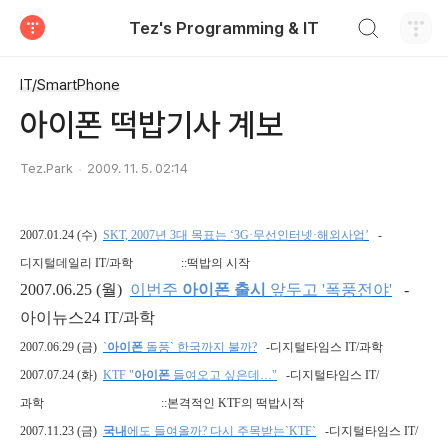
검색하기
Tez's Programming & IT
티스토리
IT/SmartPhone
아이폰 떡밥기사 계보
Tez.Park
2009. 11. 5. 02:14
2007.01.24 (
수
)
SKT, 2007
년
3
대
목표는
‘
3G
·무선인터넷·해외사업’
-
디지털데일리
IT/
과학
::
떡밥의 시작
2007.06.25 (
월
)
이번주
아이폰
출시
앞두고
'
폭풍전야
'
-
아이뉴스
24 IT/
과학
2007.06.29 (
금
)
`
아이폰
돌풍
`
한국까지
불까
?
-
디지털타임스
IT/
과학
2007.07.24 (
화
)
KTF "
아이폰
들여오고
싶은데…
"
-
디지털타임스
IT/
과학
::
본격적인
KTF
의 떡밥시작
2007.11.23 (
금
)
국내
에도
들여올까
?
다시
주목받는
`KTF`
-
디지털타임스
IT/