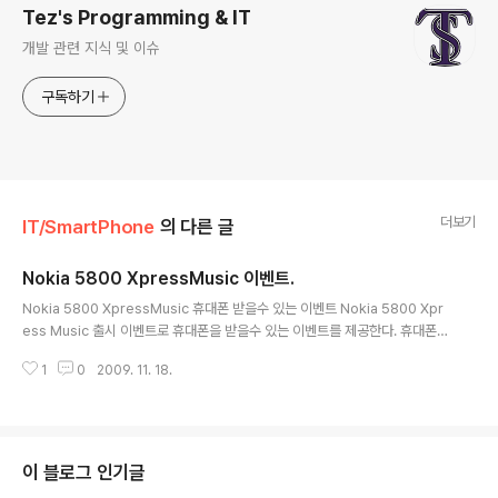
Tez's Programming & IT
개발 관련 지식 및 이슈
구독하기
더보기
IT/SmartPhone
의 다른 글
Nokia 5800 XpressMusic 이벤트.
글 내용
Nokia 5800 XpressMusic 휴대폰 받을수 있는 이벤트 Nokia 5800 Xpr
ess Music 출시 이벤트로 휴대폰을 받을수 있는 이벤트를 제공한다. 휴대폰
당첨자는 1명 뿐이지만... 해서 손해볼건 없으니 시도해 보면 좋을듯. http://ev
1
0
2009. 11. 18.
ent.cetizen.com/eventcate.php?event_id=xpressmusic&event_s
tag=1 ↑위 링크를 눌러서 들어가면 동영상과 퀴즈가 나온다. (아래 만화를 눌
러도 된다.) 동영상을 잘 보고 문제를 푸는거긴 한데.. 보기만 보고도 답을 찾을
수 있을 정도로 쉬우니 한번.. *이벤트에 응모하려면 세티즌 사이트 회원이여야
된다.
이 블로그 인기글