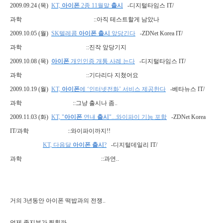
2009.09.24 (
목
)
KT,
아
이폰
2
종
11
월말
출시
-
디지털타임스
IT/
과학
::
아직 테스트할게 남았나
2009.10.05 (
월
)
SK
텔레콤
아이폰
출시
앞당긴다
-ZDNet Korea IT/
과학
::
진작 앞당기지
2009.10.08 (
목
)
아이폰
개인인증
개통
사례
는다
-
디지털타임스
IT/
과학
::
기다리다 지쳤어요
2009.10.19 (
월
)
KT,
아이폰
에
‘인터넷전화’
서비스
제공한다
-
베타뉴스
IT/
과학
::
그냥 출시나 좀
..
2009.11.03 (
화
)
KT, "
아이폰
연내
출시
"...
와이파이
기능
포함
-ZDNet Korea
IT/
과학
::
와이파이까지
!!
KT,
다음달
아이폰
출시
?
-
디지털데일리
IT/
과학
::
과연
..
거의
3
년동안 아이폰 떡밥과의 전쟁
..
언제 종지부가 찍힐까
.