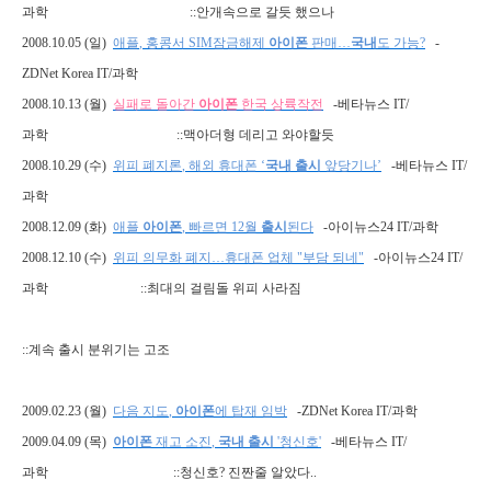
과학
::
안개속으로 갈듯 했으나
2008.10.05 (
일
)
애플
,
홍콩서
SIM
잠금해제
아이폰
판매…
국내
도
가능
?
-
ZDNet Korea IT/
과학
2008.10.13 (
월
)
실패로
돌아간
아이폰
한국
상륙작전
-
베타뉴스
IT/
과학
::
맥아더형 데리고 와야할듯
2008.10.29 (
수
)
위피
폐지론
,
해외
휴대폰
‘
국내
출시
앞당기나’
-
베타뉴스
IT/
과학
2008.12.09 (
화
)
애플
아이폰
,
빠르면
12
월
출시
된다
-
아이뉴스
24 IT/
과학
2008.12.10 (
수
)
위피
의무화
폐지…휴대폰
업체
"
부담
되네
"
-
아이뉴스
24 IT/
과학
::
최대의 걸림돌 위피 사라짐
::
계속 출시 분위기는 고조
2009.02.23 (
월
)
다음
지도
,
아이폰
에
탑재
임박
-ZDNet Korea IT/
과학
2009.04.09 (
목
)
아이폰
재고
소진
,
국내
출시
'
청신호
'
-
베타뉴스
IT/
과학
::
청신호
?
진짠줄 알았다
..