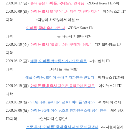
2009.04.17 (
금
)
콧대
높은
아이폰
,
국내
도입
언제쯤
-ZDNet Korea IT/
과학
2009.06.09 (
화
)
아이폰
출시
또
'
루머
'
…네티즌
"
지친다
지쳐
"
-
아이뉴스
24 IT/
과학
::
떡밥이 하도많아서 이걸 쓰
아이폰
,
국내
출시
어렵다
-ZDNet Korea IT/
과학
는 나까지 지친다 지쳐
2009.06.10 (
수
)
아이폰
출시
`
불발
`
…예비구매자
`
허탈
`
-
디지털타임스
IT/
과학
2009.06.12 (
금
)
애플
,
아이폰
방송통신기기인증
획득
-
케이벤치
IT/
과학
::
다시 돌아온 떡밥
애플
아이폰
,
드디어
국내
전자파인증
받았다
-
베타뉴스
IT/
과학
2009.06.19 (
금
)
아이폰
국내
출시
지연은
독점판매권
때문
-
아이뉴스
24 IT/
과학
2009.06.29 (
월
)
SK
텔레
콤
,
블랙베리로
KT
아이폰
'
견제
(?)'
-
이투데이 경제
2009.07.06 (
월
)
아이폰
3G
에
이어
3GS
도
전파연구소에
공식
인증
-
케이벤치
IT/
과학
::
언제까지 인증만
?
소문
무성
‘
아이폰
’
국내
출시
사전
준비
끝냈다
-
디지털데일리