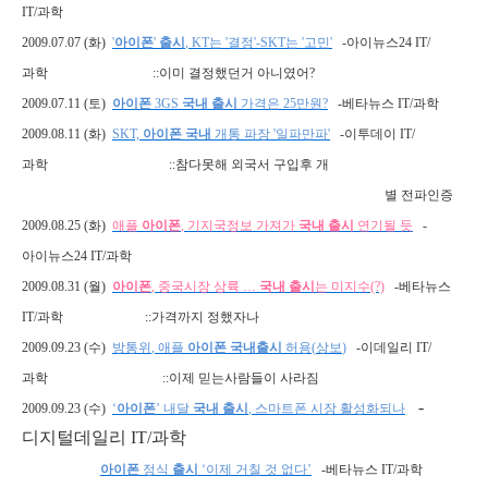
IT/
과학
2009.07.07 (
화
)
'
아이폰
'
출시
, KT
는
'
결정
'-SKT
는
'
고민
'
-
아이뉴스
24 IT/
과학
::
이미 결정했던거 아니였어
?
2009.07.11 (
토
)
아이폰
3GS
국내
출시
가격은
25
만원
?
-
베타뉴스
IT/
과학
2009.08.11 (
화
)
SKT,
아이폰
국내
개통
파장
'
일파만파
'
-
이투데이
IT/
과학
::
참다못해 외국서 구입후 개
별 전파인증
2009.08.25 (
화
)
애플
아이폰
,
기지국정보
가져가
국내
출시
연기될
듯
-
아이뉴스
24 IT/
과학
2009.08.31 (
월
)
아이폰
,
중국시장
상륙
…
국내
출시
는
미지수
(?)
-
베타뉴스
IT/
과학
::
가격까지 정했자나
2009.09.23 (
수
)
방통위
,
애플
아이폰
국내출시
허용
(
상보
)
-
이데일리
IT/
과학
::
이제 믿는사람들이 사라짐
-
2009.09.23 (
수
)
‘
아이폰
’
내달
국내
출시
,
스마트폰
시장
활성화되나
디지털데일리
IT/
과학
아이폰
정식
출시
‘이제
거칠
것
없다’
-
베타뉴스
IT/
과학