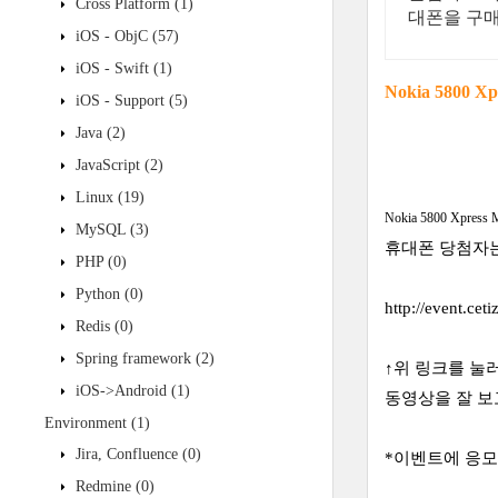
Cross Platform
(1)
대폰을 구
iOS - ObjC
(57)
iOS - Swift
(1)
Nokia 5800
iOS - Support
(5)
Java
(2)
JavaScript
(2)
Linux
(19)
Nokia 5800 Xpress 
MySQL
(3)
휴대폰 당첨자는
PHP
(0)
Python
(0)
http://event.ce
Redis
(0)
Spring framework
(2)
↑위 링크를 눌
iOS->Android
(1)
동영상을 잘 보
Environment
(1)
Jira, Confluence
(0)
*이벤트에 응
Redmine
(0)