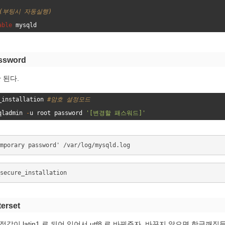
(
부
팅
시
자
동
실
행
)
able
mysqld
ssword
 된다.
_installation
#
암
호
설
정
모
드
qladmin
-
u
root
password
'
[
변
경
할
패
스
워
드
]
'
mporary password' /var/log/mysqld.log
secure_installation
terset
설정값이 latin1 로 되어 있어서 utf8 로 바꿔주자. 바꾸지 않으면 한글깨짐