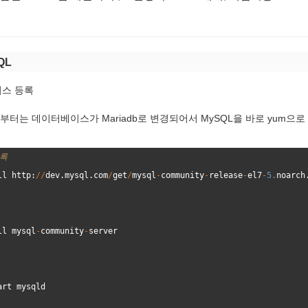
SQL
서비스 등록
7 부터는 데이터베이스가 Mariadb로 변경되어서 MySQL을 바로 yum으
록
ll
http
:
//
dev
.
mysql
.
com
/
get
/
mysql
-
community
-
release
-
el7
-
5.
noarch
ll
mysql
-
community
-
server
art
mysqld