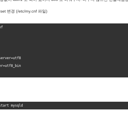
rset 변경 (/etc/my.cnf 파일)
nf
server=
utf8
er=
utf8_bin
start
mysqld