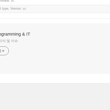
ommand
(0)
 type, Version
(0)
rogramming & IT
지식 및 이슈
기