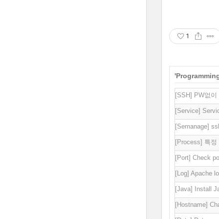
1
'
Programmin
[SSH] PW없
[Service] Servic
[Semanage]
[Process]
[Port] Check por
[Log] Apache lo
[Java] Install
[Hostname] Ch