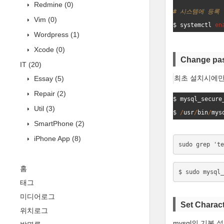
Redmine
(0)
# 
시
스
템
에
등
록
 
Vim
(0)
$ 
systemctl
en
Wordpress
(1)
Xcode
(0)
Change pa
IT
(20)
최초 설치시에만
Essay
(5)
Repair
(2)
$ 
mysql_secure
Util
(3)
$ 
/
usr
/
bin
/
mys
SmartPhone
(2)
iPhone App
(8)
sudo grep 'te
홈
$ sudo mysql_
태그
미디어로그
Set Charac
위치로그
mysql의 기본 