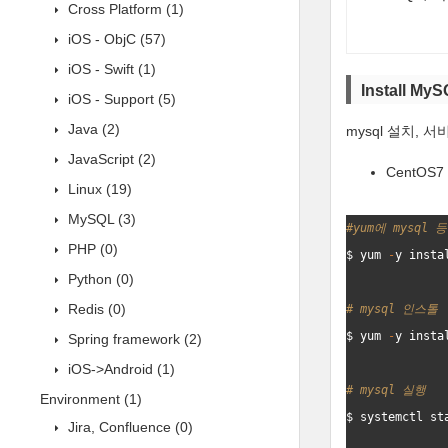
Cross Platform
(1)
iOS - ObjC
(57)
iOS - Swift
(1)
Install My
iOS - Support
(5)
Java
(2)
mysql 설치, 
JavaScript
(2)
CentOS
Linux
(19)
MySQL
(3)
#yum
에
 mysql 
등
PHP
(0)
$ 
yum
-
y
insta
Python
(0)
Redis
(0)
# mysql 
인
스
톨
$ 
yum
-
y
insta
Spring framework
(2)
iOS->Android
(1)
# mysql 
실
행
Environment
(1)
$ 
systemctl
st
Jira, Confluence
(0)