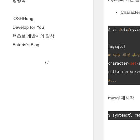
방명록
Characte
iOSHHong
Develop for You
$ 
vi
/
etc
/
my
.
c
핵초보 개발자의 일상
Enteris's Blog
[
mysqld
]
# 
아
래
두
개
추
가
/
/
character
-
set
-
collation
-
serv
#...
mysql 재시작
$ 
systemctl
re