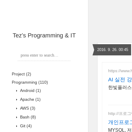
Tez's Programming & IT
2016. 9. 26. 00:45
https://www.h
Project
(2)
AI 실전 
Programming
(110)
한빛플러스에
Android
(1)
Apache
(1)
AWS
(3)
http://프로
Bash
(8)
개인프로
Git
(4)
MYSQL,