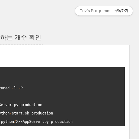
Tez's Programming & IT
구독하기
사용하는 개수 확인
tuned
-
l
-
P
Server
.
py
production
ython
/
start
.
sh
production
-
python
/
XxxAppServer
.
py
production