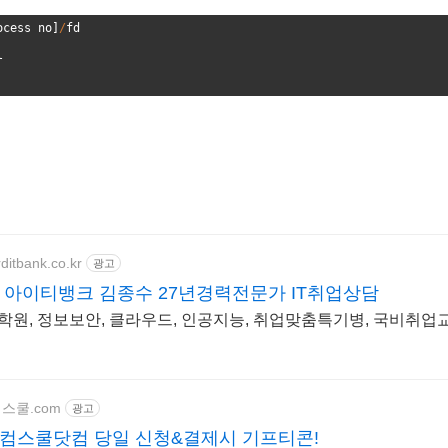
ocess
no
]
/
fd
l
rditbank.co.kr
광고
 아이티뱅크 김종수 27년경력전문가 IT취업상담
학원, 정보보안, 클라우드, 인공지능, 취업맞춤특기병, 국비취업교
.컴스쿨.com
광고
N 컴스쿨닷컴 당일 신청&결제시 기프티콘!