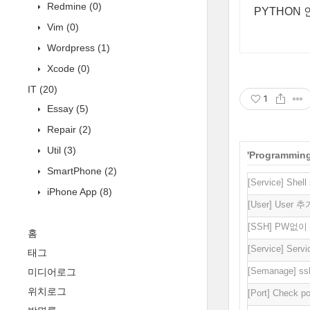
Redmine
(0)
PYTHON
Vim
(0)
Wordpress
(1)
Xcode
(0)
IT
(20)
1
Essay
(5)
Repair
(2)
Util
(3)
'
Programmin
SmartPhone
(2)
[Service] She
iPhone App
(8)
[User] Use
[SSH] PW없
홈
[Service] Servic
태그
[Semanage]
미디어로그
위치로그
[Port] Check por