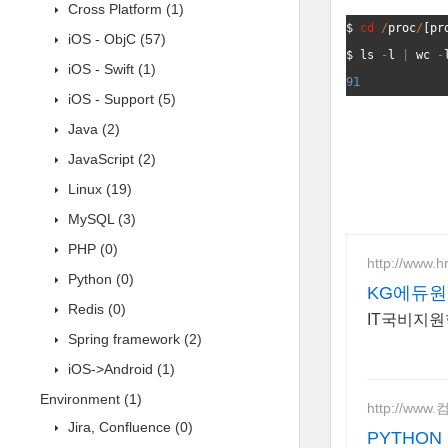
Cross Platform
(1)
$ 
cd
/
proc
/
[
pr
iOS - ObjC
(57)
$ 
ls
-
l
|
wc
-
iOS - Swift
(1)
91
iOS - Support
(5)
Java
(2)
JavaScript
(2)
Linux
(19)
MySQL
(3)
PHP
(0)
http://www.h
Python
(0)
KG에듀원
Redis
(0)
IT국비지원
Spring framework
(2)
iOS->Android
(1)
Environment
(1)
http://www
Jira, Confluence
(0)
PYTHO