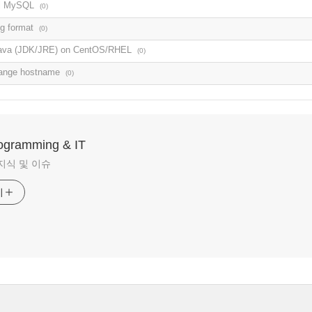
ll MySQL
(0)
g format
(0)
 Java (JDK/JRE) on CentOS/RHEL
(0)
ange hostname
(0)
rogramming & IT
지식 및 이슈
기