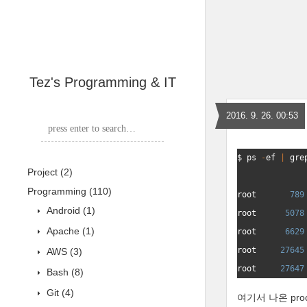
Tez's Programming & IT
2016. 9. 26. 00:53
$ 
ps
-
ef
|
gre
Project
(2)
Programming
(110)
root
789
Android
(1)
root
5078
Apache
(1)
root
6629
root
27645
AWS
(3)
root
27647
Bash
(8)
Git
(4)
여기서 나온 pro