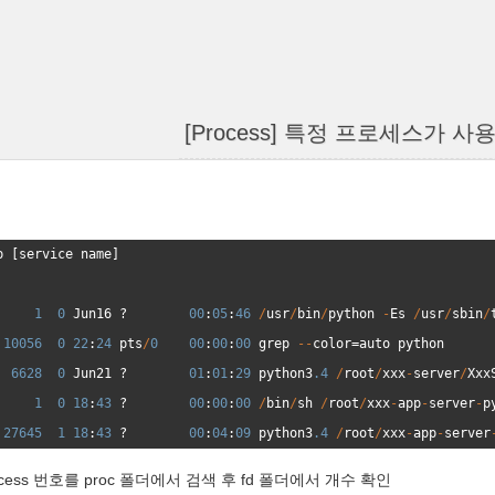
[Process] 특정 프로세스가 
p
[
service
name
]
1
0
Jun16
 ?        
00
:
05
:
46
/
usr
/
bin
/
python
-
Es
/
usr
/
sbin
/
10056
0
22
:
24
pts
/
0
00
:
00
:
00
grep
--
color=
auto
python
6628
0
Jun21
 ?        
01
:
01
:
29
python3
.4
/
root
/
xxx
-
server
/
Xxx
1
0
18
:
43
 ?        
00
:
00
:
00
/
bin
/
sh
/
root
/
xxx
-
app
-
server
-
p
27645
1
18
:
43
 ?        
00
:
04
:
09
python3
.4
/
root
/
xxx
-
app
-
server
cess 번호를 proc 폴더에서 검색 후 fd 폴더에서 개수 확인