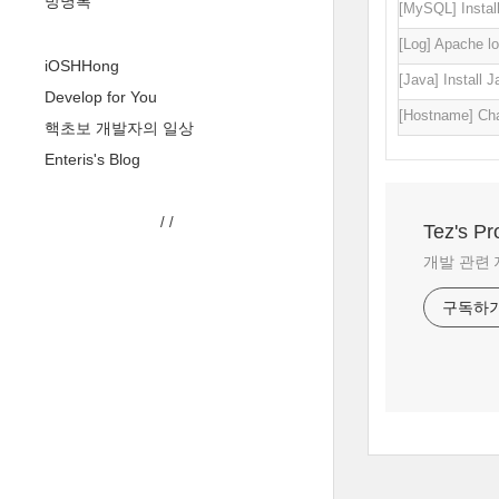
방명록
[MySQL] Insta
[Log] Apache lo
iOSHHong
[Java] Install
Develop for You
[Hostname] Ch
핵초보 개발자의 일상
Enteris's Blog
/
/
Tez's P
개발 관련 
구독하