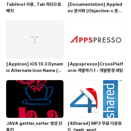
TabHost 사용 , Tab 하단으로
[Documentation] Appled
배치
oc 문서화 (Objective-c 문서
화)
[AppIcon] iOS 10.3 Dynam
[Appspresso]CrossPlatf
ic Alternate Icon Name (동
orm 개발하기.1 - 개발환경 세팅
적으로 앱 아이콘 변경)
JAVA gettter,setter 생성 단
[4Shared] MP3 무료 다운로
축키
드. (web, app)