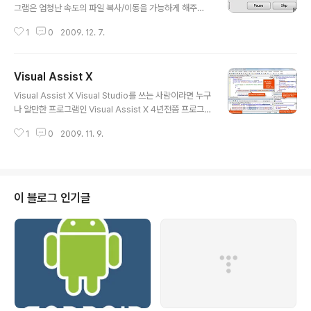
그램은 엄청난 속도의 파일 복사/이동을 가능하게 해주는
프리웨어 프로그램이다. 바로 TeraCopy라는 프로그램.
1
0
2009. 12. 7.
윈도우를 이용하면 개인차(하드의 종류차이 등) 가 있겠지
만 파일 복사/이동 속도가 용량이 큰 파일이면 꽤 걸리기도
하고 하드가 드르륵 드르륵하면서 읽어들이는 소리(새컴퓨
Visual Assist X
터 제외) 가 귀에 거슬리기도 한다. 하지만, TeraCopy라
글 내용
는 프로그램은 파일을 빠른 속도로 복사/이동하고 하드가
Visual Assist X Visual Studio를 쓰는 사람이라면 누구
드르륵 거리는 소리도 나지않는다. 아마 최근 컴퓨터를 구
나 알만한 프로그램인 Visual Assist X 4년전쯤 프로그
매한 유저가 아니라면 윈도우 기본 파일복사/이동은 컴퓨
래밍을 처음 접했을때 친구의 권유로 처음 알게된 프로그
터를 꽤 버벅이게 만들기도 했었다. 그런데 TeraCopy라
1
0
2009. 11. 9.
램이다. 그땐 이게 뭐지.. 뭐야 글자색이 알록달록해지네..
는 프로그램은 컴퓨터에 부담도 주지않는다. 위 이미지는
라는 생각을 했었는데 쓰면 쓸수록 없으면 왠지 아쉬워지
D:\의 파일을 C:\로 전송..
는 프로그램. 이 프로그램은 간단히 설명하자면 만약 '#inc
lude'를 쓰기위해 '#in'까지 입력을 하면 커서옆에 아래 이
미지와 같이 자그마한 창에 선택지가 생기게 된다. 위아래
이 블로그 인기글
커서로 사용할 것을 선택하고 엔터키를 누르면 자동으로
'#include " " '까지 입력이 되면서 커서는 " " 따옴표 사이
에 위차하게 된다. 별거 아닌거 같지만 손에 익혀 쓰다보면
상당한 속도의 이득을 얻을 수 있다. ..