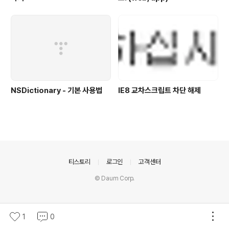
NSDictionary - 기본 사용법
IE8 교차스크립트 차단 해제
의안내
티스토리
로그인
고객센터
© Daum Corp.
1
0