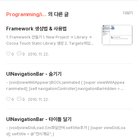
더보기
Programming/iOS - ObjC
의 다른 글
Framework 생성법 & 사용법
글 내용
1. Framework 만들기 1. New Project -> Library ->
Cocoa Touch Static Library 생성 2. Targets에있는
기본 Bundle 제거 3. Targets -> Add -> New Targ
0
0
2010. 11. 22.
et.. -> Cocoa -> Loadable Bundle생성 4. Target I
nfo창에서 Build탭 선택 후 아래 내용들 수정 (설정시 de
bug와 release모두 만들기 위해서는 configuration부
UINavigationBar - 숨기기
분을 All Configurations로 바꿔주고 아래 항목들을 수
글 내용
정) 1) Wrapper Extension 항목 -> framework 2) M
- (void)viewWillAppear:(BOOL)animated { [super viewWillAppea
ach-O Type 항목 -> Relocatable Object File 3) D
r:animated]; [self navigationController].navigationBarHidden = YE
ead Code Stripping -..
S; } // or - (void)viewDidDisappear:(BOOL)animated { [self naviga
0
0
2010. 11. 22.
tionController].navigationBarHidden = YES; }
UINavigationBar - 타이틀 달기
글 내용
- (void)viewDidLoad //.m파일안에 self.title추가 { [super viewDidLoa
d]; self.title = @"전시개요"; }