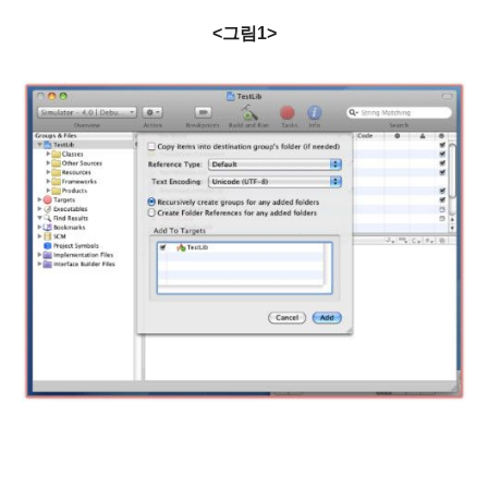
<그림1>