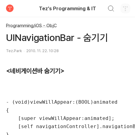
검색하기
Tez's Programming & IT
티스토리
Programming/iOS - ObjC
UINavigationBar - 숨기기
Tez.Park
2010. 11. 22. 10:28
<네비게이션바 숨기기>
- (void)viewWillAppear:(BOOL)animated

{

    [super viewWillAppear:animated];

    [self navigationController].navigationB
}
