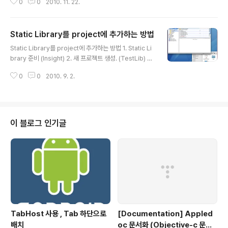
0
0
2010. 11. 22.
et.. -> Cocoa -> Loadable Bundle생성 4. Target I
nfo창에서 Build탭 선택 후 아래 내용들 수정 (설정시 de
bug와 release모두 만들기 위해서는 configuration부
Static Library를 project에 추가하는 방법
분을 All Configurations로 바꿔주고 아래 항목들을 수
글 내용
정) 1) Wrapper Extension 항목 -> framework 2) M
Static Library를 project에 추가하는 방법 1. Static Li
ach-O Type 항목 -> Relocatable Object File 3) D
brary 준비 (Insight) 2. 새 프로젝트 생성. (TestLib) 3.
ead Code Stripping -..
TestLib 프로젝트화면 좌측에 Group & Files에 Insigh
0
0
2010. 9. 2.
t프로젝트파일 끌어넣기 (Insight.xcodeproj파일) 4. T
estLib 프로젝트 Targets에 잇는 Link Binary With Li
brary에 Insight의 Static Library (libInsight.a 파일)
를 끌어다 넣기. 5. Targets에 있는 TestLib을 더블 클릭
하여 info창에서 general탭을 클릭 후 Direct Depend
이 블로그 인기글
encies에 Insight를 추가. (추가후 이런식으로 Direct D
ependencies에 추가 됩니..
TabHost 사용 , Tab 하단으로
[Documentation] Appled
배치
oc 문서화 (Objective-c 문서