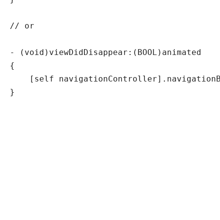
// or

- (void)viewDidDisappear:(BOOL)animated

{

    [self navigationController].navigationB
}