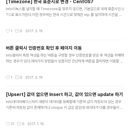
[Timezone] 한국 표준시로 변경 - CentOS7
r.shadowOffset = CGSizeMake(5,5); view.layer.
글 내용
shadowOpacity = 1; view.layer.shadowRadius =
Info리눅스를 설치할 때 Timezone을 맞추지 않으면, 기본값으로 국제 표준시인 U
1.0;
TC로 표시가된다.이런 경우에는 한국 시간으로 맞춰진 ntp 를 설치하여 시간을 맞
추어도 표시되는 시간이 변경되지 않는다.따라서, 서버 자체의 Timezone 설정을
한국 표준시인 KST로 변경해 주어야 한다.변경 방법우선 현재 시간을 확인해보자#
작성시간
1
0
2017. 3. 19.
date Sun Mar 19 06:58:16 UTC 2017 Timezone 변경을 위해 서울의 time
zone 정보가 담긴 파일을 찾아 서버 시간으로 연결해주자아시아 Timezone 정보
가 들어있는 폴더를 조회해보면 Seoul 파일이 존재한다# ls /usr/share/zoneinf
버튼 클릭시 인증번호 확인 후 페이지 이동
o/Asia ... Seoul ... 기존에 사용중인 locatime 심볼릭 링크를 서울로 ..
글 내용
Info웹에서 특정 액션을 하는 버튼을 구현할 경우 인증번호를 받은 후 액션을 취해햐
하는 경우가 있다.여러가지 방법들이 있겠지만 간단하게 버튼을 클릭하면 이동할 url
을 받는 javascript 함수를 호출해서 제대로 된 인증번호를 입력한 경우 페이지 이
동을 하는 방법을 알아보자.CodeJavascriptfunction checkPassword(url, t
작성시간
1
0
2017. 3. 19.
ype) { var correctPw = ""; if (type == 0) { correctPw = ""; } else if (type
== 1) { correctPw = ""; } var inputPw = prompt("인증번호 입력",""); if (inp
utPw == correctPw) { location = url; } else { alert(..
[Upsert] 값이 없으면 Insert 하고, 값이 있으면 update 하기
글 내용
Info데이터베이스에서 대량의 데이터를 등록할때 기존에 값이 저장되어 있는 경우
기존에 저장된 값이 존재하거나 Unique 키 값은 같은데 데이터가 다를 경우들이 있
다. 이런 경우 insert 문만 계속 요청하면 오류가 발생하기도 하고, 이미 값이 저장되
어 있으면 새로운 값으로 변경하여 저장해야하는 경우들이 있다.이럴 때 Unique 키
작성시간
21
0
2017. 1. 15.
값이 존재할 때 새로운 값이 들어오면 update 를 실행해주도록 하는 INSERT INT