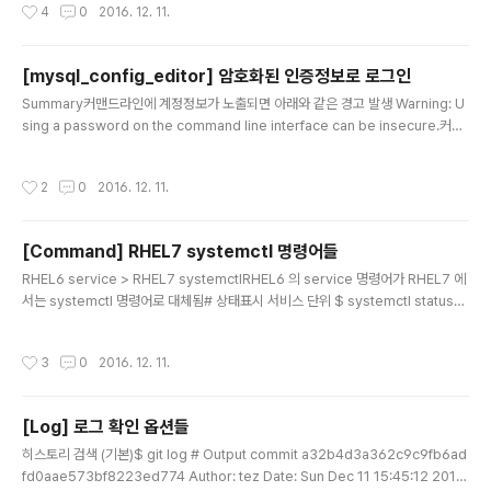
작성시간
4
0
2016. 12. 11.
터 UNUserNotification 을 사용하여 서비스 등록 및 처
리 방법이 변경되었기 때문에 iOS10 버전과 하위버전을
같이 처리할 수 있도록 적용해 주어야 한다.푸시 서비스 등
[mysql_config_editor] 암호화된 인증정보로 로그인
록 및 처리/************ AppDelegate.h *******
글 내용
Summary커맨드라인에 계정정보가 노출되면 아래와 같은 경고 발생 Warning: U
******/ #import // 추가 ( >= iOS10) // UNUserNot
sing a password on the command line interface can be insecure.커맨
ificationCenterDelegate 를 추가 @interface App
드 혹은 스크립트에서 계정 정보를 노출 하는건 정보가 유출 될 수 있으므로 로그인
Delegate : UIResponder ... /************ AppD
파일을 생성한 후 사용하면 좋다.mysql_config_editor?MySQL 5.6.6 이상부터
elegate.m ********..
작성시간
2
0
2016. 12. 11.
사용가능한 Utility로 암호화된 로그인 파일인 .mylogin.cnf 에 합접적인 인증 정보
를 저장하여 사용하는 Utility 이다. mysql_config_editor 명령어는 .mylogin.c
nf 파일을 암호화하여 내용을 읽을 수 없게 만들고, client 프로그램에서 해독된 정
[Command] RHEL7 systemctl 명령어들
보만 메모리상에 존재하므로 패스워드 정보를 ..
글 내용
RHEL6 service > RHEL7 systemctlRHEL6 의 service 명령어가 RHEL7 에
서는 systemctl 명령어로 대체됨# 상태표시 서비스 단위 $ systemctl status
[service_name] # 상태표시 전체 $ systemctl list-units --type service #
상태표시 전체(생략형) $ systemctl --type service # 서비스 시작 $ system
작성시간
3
0
2016. 12. 11.
ctl start [service_name] # 서비스 종료 $ systemctl stop [service_nam
e] # 서비스 강제 종료 $ systemctl kill -s 9 [service_name] # 서비스 재시작
$ systemctl restart [service_name] # 서..
[Log] 로그 확인 옵션들
글 내용
히스토리 검색 (기본)$ git log # Output commit a32b4d3a362c9c9fb6ad
fd0aae573bf8223ed774 Author: tez Date: Sun Dec 11 15:45:12 2016