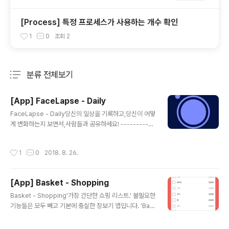
[Process] 특정 프로세스가 사용하는 개수 확인
1
0
조회
2
분류 전체보기
주요 글 목록
[App] FaceLapse - Daily
글 내용
FaceLapse - Daily당신의 일상을 기록하고,당신이 어떻
게 변화하는지 보면서,사람들과 공유하세요! -----------
--------- 매일 거울을 보면 어제와 같은 내 모습이 보인
다. 하지만! 왜 사람들은 내 모습이 변했다고 그럴까?다른
작성시간
1
0
2018. 8. 26.
사람들은 내 변화를 알지만, 나는 알지 못한다. 이제 매일
당신의 모습을 기록하고, 변하고 있는 당신의 모습을 만나
보세요. 그리고 더 멋진 모습으로 변해보세요!FaceLaps
[App] Basket - Shopping
e와 함께. -------------------- FaceLapse는 당신
글 내용
이 매일 찍어놓은 사진을 가지고 몇번의 클릭만으로 멋진
Basket - Shopping'가장 간단한 쇼핑 리스트.' 불필요한
슬라이드쇼를 만들어 줍니다.생성된 슬라이드쇼는 공유하
기능들은 모두 빼고 기본에 충실한 장보기 앱입니다. 'Bas
기 기능을 통해 카메라롤에 저장할 수 있고, 연인 그리고 가
ket'은 가장 간편한 장보기 노트가 되어줄 것입니다.장볼
족들에게 공유할 수 있습니다. https://itu..
때 사야하는 것들을 간단하게 메모하고,가족이나 친구에게