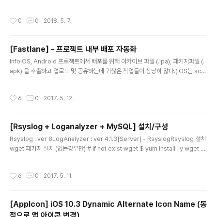
를 호출하여 for문을 돌면서 모두 removeFromSuperview를 하는게 있다.이런
경우 makeObjectsPerformSelector를 이용하면 쉽게 해결할 수 있다.Examp
작성시간
0
0
2018. 5. 7.
leUIView - removeFromSuperview // Default for (UIView *view in [sel
f.view subviews]) { [view removeFromSuperview]; } // using makeObj
ectsPerformSelector [[self.view subviews] makeObjectsPerformSel
[Fastlane] - 프로젝트 내부 배포 자동화
ecto..
글 내용
InfoiOS, Android 프로젝트에서 배포를 위해 아카이브 파일 (.ipa), 패키지파일 (.
apk) 을 추출하고 업로드 및 공유하는데 귀찮은 작업들이 상당히 많다.(iOS는 sch
eme 바꾸고, 아카이빙하고 파일 추출하고 업로드하고 공유하고.., 안드로이드도 뭐
작업중에는 뭘 할 수가 없으니까 ) 그래서 이런 귀찮은 작업을 좀 편하게 할 수 있는
작성시간
6
0
2017. 5. 12.
방법을 찾다가 Fastlane 이라는 것을 찾다.Fastlane 은 인증서 자동갱신, 스냅샷
추출, 아카이빙, crashlytics 배포, slack 공유, s3업로드, 테스트 플라이트, 앱스토
어 등록 등등 다양한 동작을 하도록 구성할 수 있다. 자세한 내용은 아래 fastlane 사
[Rsyslog + Loganalyzer + MySQL] 설치/구성
이트를 참고하는걸로 하고..https://fastlane.tools/ h..
글 내용
Rsyslog : ver 8LogAnalyzer : ver 4.1.3[Server] - RsyslogRsyslog 설치
wget 패키지 설치 (없는경우만) # If not exist wget $ yum install -y wget $
yum update Rsyslog 설치 # Install Rsyslog $ wget http://rpms.adisco
n.com/v8-stable/rsyslog.repo $ mv rsyslog.repo /etc/yum.repos.d/r
작성시간
6
0
2017. 5. 11.
syslog.repo $ yum install -y rsyslog $ systemctl enable rsyslog Rsy
slog-mysql 설치 # Install rsyslog-mysql $ yum install -y rsyslog rsysl
og-..
[AppIcon] iOS 10.3 Dynamic Alternate Icon Name (동
적으로 앱 아이콘 변경)