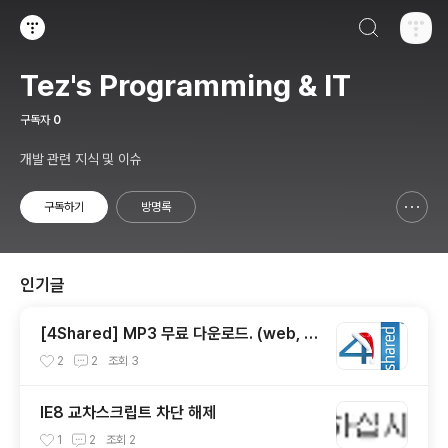
검색하기
티스토리
Tez's Programming & IT
구독자
0
개발 관련 지식 및 이슈
구독하기
방명록
신고하기 레이어
열기
인기글
[4Shared] MP3 무료 다운로드. (web, a
pp)
2
2
조회
3
IE8 교차스크립트 차단 해제
1
2
조회
2