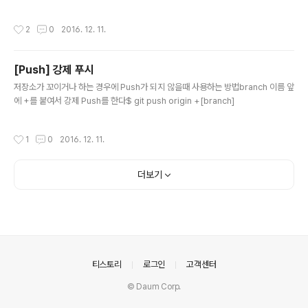
+0900 2nd commit commit cae1239cdda71d58bcc1315ef95dcb94a
5df3cac Author: tez Date: Sun Dec 11 15:44:46 2016 +0900 1st com
작성시간
2
0
2016. 12. 11.
mit 각 커밋의 diff 결과 표시$ git log -p # Output commit a32b4d3a362c
9c9fb6adfd0aae573bf8223ed774 Author: tez Date: Sun Dec 11 15:4
5:12 2016 +0900 2nd commitdiff -..
[Push] 강제 푸시
글 내용
저장소가 꼬이거나 하는 경우에 Push가 되지 않을때 사용하는 방법branch 이름 앞
에 +를 붙여서 강제 Push를 한다$ git push origin +[branch]
작성시간
1
0
2016. 12. 11.
더보기
의안내
티스토리
로그인
고객센터
© Daum Corp.