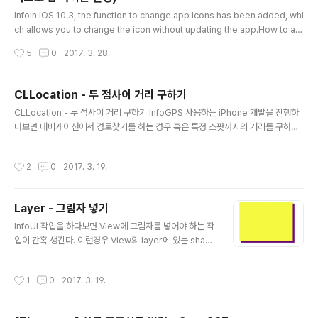
글 내용
InfoIn iOS 10.3, the function to change app icons has been added, whi
ch allows you to change the icon without updating the app.How to ad
dIn Projectminimum target version : iOS 10.3Add the alternate icons
작성시간
5
0
2017. 3. 28.
onto projectI haven't found a way to use Assets yet Add CFBundleIc
ons parameter in app’s Info.plist filereference : https://developer.app
le.com/reference/uikit/uiapplication/2806818-setalternate..
CLLocation - 두 점사이 거리 구하기
글 내용
CLLocation - 두 점사이 거리 구하기 InfoGPS 사용하는 iPhone 개발을 진행하
다보면 내비게이션에서 경로찾기를 하는 경우 혹은 특정 스팟까지의 거리를 구하기
위해 두 점 사이의 거리를 구해야 하는 경우들이 있다.점 하나는 위도, 경도 값으로 이
루어져 있어서 어떤 언어에서는 직접 계산을 해서 거리를 구하기도 하지만, Objecti
작성시간
2
0
2017. 3. 19.
ve-C 에서는 CLLocation 클래스에서 distanceFromLocation: 이라는 함수를
제공해준다.CodeCLLocation *pointA = [[CLLocation alloc] initWithLatit
ude:"latitudeDouble" longitude:"longitudeDouble"]; CLLocation *poin
Layer - 그림자 넣기
tB = [[CLLocation ..
글 내용
InfoUI 작업을 하다보면 View에 그림자를 넣어야 하는 작
업이 간혹 생긴다. 이런경우 View의 layer에 있는 shad
ow 속성을 수정하여 간단한 그림자 처리를 할 수 있다.UI
View는 대부분의 상위 클래스이기 때문에 UIView를 상
작성시간
1
0
2017. 3. 19.
속하는 모든 class 에서 사용 가능하다.CodeUIView* v
iew = [[UIView alloc]init~~]; view.layer.shadowC
olor = [UIColor purpleColor].CGColor; view.laye