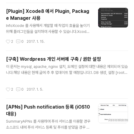
O ON DUPLICATE KEY UPDATE 쿼리를 사용하여 원활이 작업을 수행할 수 있
다.테스트를 위한 테이블 생성과 사용 방법을 알아보자테스트를 위한 테이블 준비테
[Plugin] Xcode8 에서 Plugin, Packag
스트를 위해 users 라는 테이블을 생성 후 name 이 중복으로 저장될 수 없도록 na
e Manager 사용
me 를 Unique 키로..
글 내용
InfoXcode 를 사용해서 개발할 때 작업의 효율을 높이기
위해 플러그인들을 설치하여 사용할 수 있습니다.Xcode
7 버전 까지는 Package Manager 라는 관리 툴을 사용
작성시간
2
0
2017. 1. 15.
하여 다양한 플러그인들을 Xcode에 설치하여 사용 했었
고, Xcode8 부터 Apple 에서 Xcode extentions 를
이용하여 플러그인들을 사용할 수 있는 기능을 지원하기
[구축] Wordpress 개인 서버에 구축 / 권한 설정
시작했습니다.하지만, Xcode extentions 기능이 새로
글 내용
이 문서는 mysql, apache, nginx 설치, 도메인 설정에 대한 내용은 제외되어 있습
생기면서 기존에 사용하던 Package Manager를 사용
니다.해당 내용은 현재 글에 추 후 업데이트 할 예정입니다.1. DB 생성, 설정 [root@
할 수 없어졌고, 아직까지는 Xcode extentions 용으로
localhost] mysql -u root -p Password: ******** mysql> create data
개발된 플러그인들 중에는 기존에 사용하던 플러그인들이
base wordpress; mysql> grant all privileges on wordpress.* to [id]
대부분 없어서 Package Manager를 사용하여 플러그
작성시간
2
0
2017. 1. 5.
@localhost identified by '[pwd]' with grant option; mysql> ALTER DA
인을 관리하고 개발 해오던 개발자들은 불편함을..
TABASE wordpress DEFAULT CHARACTER SET utf8 COLLATE utf8_
general_ci; wordpress.* wordpress 라는 D..
[APNs] Push notification 등록 (iOS10
대응)
글 내용
SummaryAPNs 를 사용하여 푸쉬 서비스를 이용할 경우
소스코드 내에 푸쉬 서비스 등록 및 푸쉬를 받았을 경우 처
리할 수 있는 delegate 를 구현해 주어야 한다.iOS10 부