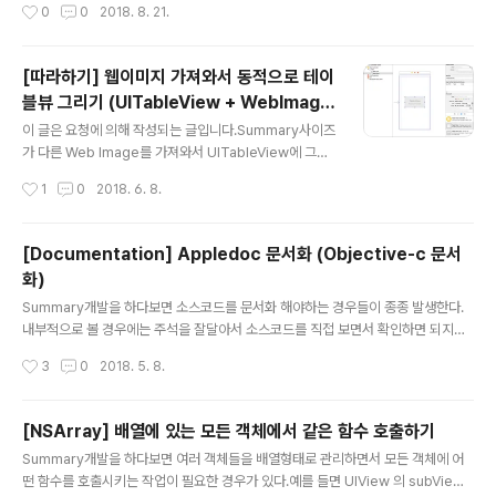
작성시간
0
0
2018. 8. 21.
공유하여 함께 장을 볼 수 있습니다.또한, 내가 어떤것들을
구매 했는지 간편하게 관리할 수 있습니다. 지금 바로 사용
해보세요! https://itunes.apple.com/app/id142752
[따라하기] 웹이미지 가져와서 동적으로 테이
5566
블뷰 그리기 (UITableView + WebImage
글 내용
+ dynamicCellHeight)
이 글은 요청에 의해 작성되는 글입니다.Summary사이즈
가 다른 Web Image를 가져와서 UITableView에 그릴
때, UITableViewCell의 높이를 잡아야 하는 경우들이 있
작성시간
1
0
2018. 6. 8.
다.일반적으로 텍스트들이나 가지고 있는 이미지를 사용하
여 그려줄때는 미리 사이즈를 계산해서 작업을 하면되지
만, Web Image는 각 이미지마다 크기나 네트워크 상황
[Documentation] Appledoc 문서화 (Objective-c 문서
에 따라서 받아오는 속도가 다르기 때문에 미리 UITableV
화)
iewCell의 높이를 고려해 줄 수 없다.이런 경우에 사용하
글 내용
는 방법을 간단하게 알아보자(웹이미지를 사용한 동적인
Summary개발을 하다보면 소스코드를 문서화 해야하는 경우들이 종종 발생한다.
셀 그리지 예제이므로 이미지의 캐싱처리같은 고도화 관련
내부적으로 볼 경우에는 주석을 잘달아서 소스코드를 직접 보면서 확인하면 되지만,
내용은 제외함)0. 기본기Self-Sizing Table View Cell
내부적으로 문서화 요청을 받거나 Wiki등록 혹은 외부에 공개해야하는 등의 경우에
작성시간
3
0
2018. 5. 8.
sUITableViewAutomaticDimension,..
는 따로 문서를 만들어서 전달해야 한다. 이런 상황에서 각각의 클래스와 함수, 변수
들을 정리하면서 문서로 만들면 아주 작은 프로젝트가 아닌이상 엄청난 노가다 작업
을 필요로한다. 하지만 세상은 많이 발전했고, 이런 작업을 대신해주는 소스코드 문
[NSArray] 배열에 있는 모든 객체에서 같은 함수 호출하기
서화 도구가 다양하게 존재한다. (사실 한참 전부터 존재했다.)예를들어 C/C++은 d
글 내용
Summary개발을 하다보면 여러 객체들을 배열형태로 관리하면서 모든 객체에 어
oxygen, python은 Sphinx, Java는 Javadoc등, 그리고 이외에도 엄청 다양한
떤 함수를 호출시키는 작업이 필요한 경우가 있다.예를 들면 UIView 의 subViews
도구들이 존재한다. 하지만, 이 글에서는 A..