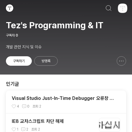
검색하기
티스토리
Tez's Programming & IT
구독자
0
개발 관련 지식 및 이슈
구독하기
방명록
신고하기 레이어
열기
인기글
Visual Studio Just-In-Time Debugger 오류창 안
뜨게 하는법.
4
0
조회
2
IE8 교차스크립트 차단 해제
1
2
조회
2