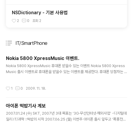
NSDictionary - 기본 사용법
2
0
조회
2
IT/SmartPhone
분류 전체보기
주요 글 목록
Nokia 5800 XpressMusic 이벤트.
글 내용
Nokia 5800 XpressMusic 휴대폰 받을수 있는 이벤트 Nokia 5800 Xpress
Music 출시 이벤트로 휴대폰을 받을수 있는 이벤트를 제공한다. 휴대폰 당첨자는 1
명 뿐이지만... 해서 손해볼건 없으니 시도해 보면 좋을듯. http://event.cetizen.c
om/eventcate.php?event_id=xpressmusic&event_stag=1 ↑위 링크를
작성시간
1
0
2009. 11. 18.
눌러서 들어가면 동영상과 퀴즈가 나온다. (아래 만화를 눌러도 된다.) 동영상을 잘
보고 문제를 푸는거긴 한데.. 보기만 보고도 답을 찾을 수 있을 정도로 쉬우니 한번..
*이벤트에 응모하려면 세티즌 사이트 회원이여야 된다.
아이폰 떡밥기사 계보
글 내용
2007.01.24 (수) SKT, 2007년 3대 목표는 ‘3G·무선인터넷·해외사업’ -디지털데
일리 IT/과학 ::떡밥의 시작 2007.06.25 (월) 이번주 아이폰 출시 앞두고 '폭풍전야'
-아이뉴스24 IT/과학 2007.06.29 (금) `아이폰 돌풍` 한국까지 불까? -디지털타
임스 IT/과학 2007.07.24 (화) KTF "아이폰 들여오고 싶은데…" -디지털타임스 I