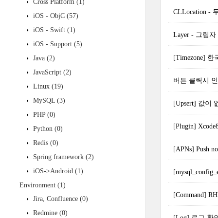
Cross Platform
(1)
CLLocation
iOS - ObjC
(57)
iOS - Swift
(1)
Layer - 그림
iOS - Support
(5)
[Timezone] 
Java
(2)
JavaScript
(2)
버튼 클릭시 인
Linux
(19)
MySQL
(3)
[Upsert] 값이
PHP
(0)
[Plugin] Xcod
Python
(0)
Redis
(0)
[APNs] Push n
Spring framework
(2)
iOS->Android
(1)
[mysql_con
Environment
(1)
[Command] R
Jira, Confluence
(0)
Redmine
(0)
[Log] 로그 