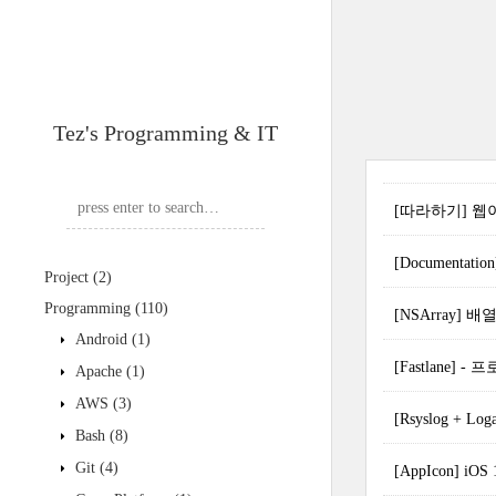
Tez's Programming & IT
[따라하기] 웹이미
[Documentatio
Project
(2)
Programming
(110)
[NSArray]
Android
(1)
[Fastlane]
Apache
(1)
AWS
(3)
[Rsyslog + L
Bash
(8)
Git
(4)
[AppIcon] iO