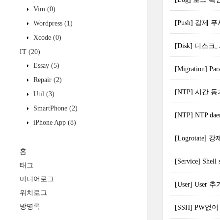
Vim
(0)
[Push] 강제 
Wordpress
(1)
Xcode
(0)
[Disk] 디스크
IT
(20)
Essay
(5)
[Migration] Pa
Repair
(2)
[NTP] 시간 
Util
(3)
SmartPhone
(2)
[NTP] NTP d
iPhone App
(8)
[Logrotate]
홈
[Service] She
태그
미디어로그
[User] Use
위치로그
방명록
[SSH] PW없