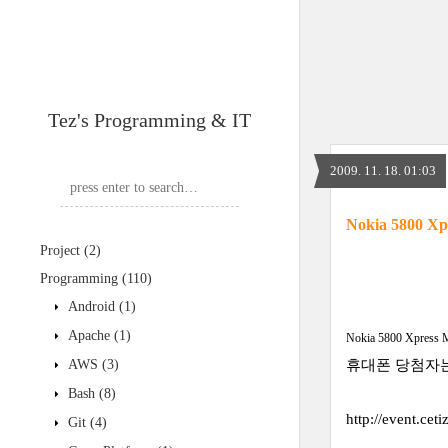
Tez's Programming & IT
2009. 11. 18. 01:03
Nokia 5800
Project
(2)
Programming
(110)
Android
(1)
Apache
(1)
Nokia 5800 Xpress 
AWS
(3)
휴대폰 당첨자는
Bash
(8)
http://event.ce
Git
(4)